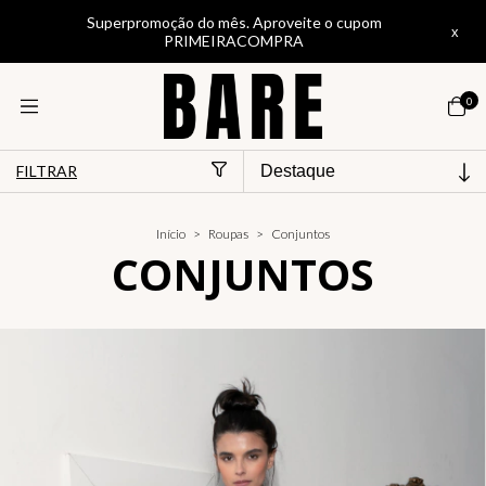
Experimente nosso Provador de IA para ver como fica no corpo
x
0
FILTRAR
Início
>
Roupas
>
Conjuntos
CONJUNTOS